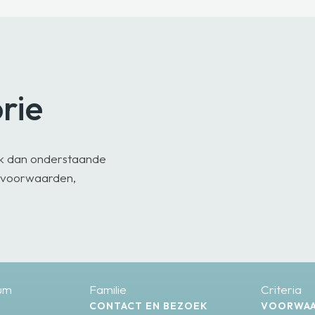
rie
jk dan onderstaande
, voorwaarden,
um
Familie
Criteria
CONTACT EN BEZOEK
VOORWA