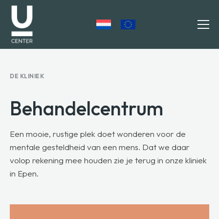
DE KLINIEK
HULP BIJ
Behandelcentrum
WAAROM U-CENTER
VERWIJZERS
Een mooie, rustige plek doet wonderen voor de
mentale gesteldheid van een mens. Dat we daar
AANMELDEN
volop rekening mee houden zie je terug in onze kliniek
OVER U-CENTER
in Epen.
WERKEN BIJ
CONTACT