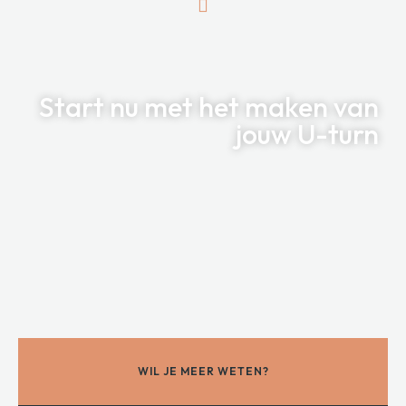
Start nu met
het maken van
jouw U-turn
WIL JE MEER WETEN?